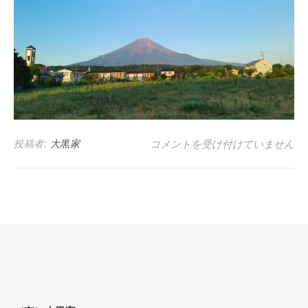
青天 (朝) は
投稿者:
大黒家
コメントを受け付けていません