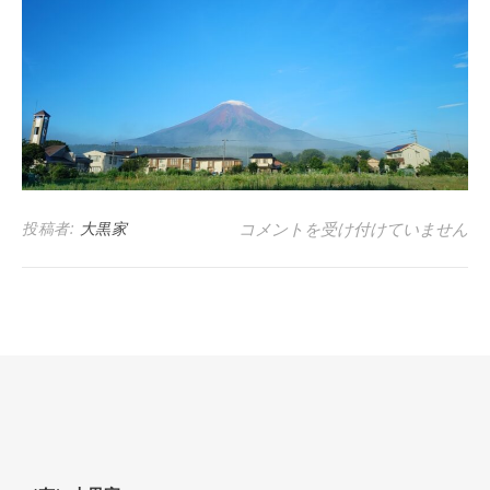
青天95% (朝) は
投稿者:
大黒家
コメントを受け付けていません